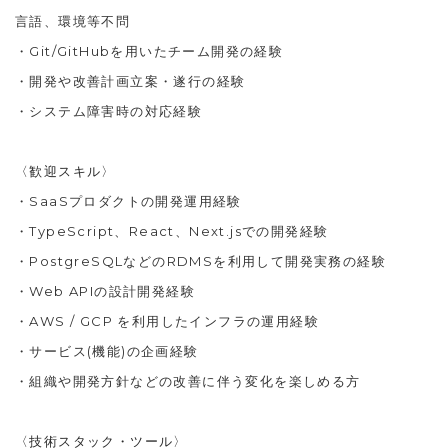
言語、環境等不問
・
Git/GitHubを用いたチーム開発の経験
・
開発や改善計画立案・遂行の経験
・
システム障害時の対応経験
〈歓迎スキル〉
・
SaaSプロダクトの開発運用経験
・TypeScript、React、Next.js
での開発経験
・
PostgreSQLなどのRDMSを利用して開発実務の経験
・
Web APIの設計開発経験
・
AWS / GCP を利用したインフラの運用経験
・
サービス(機能)の企画経験
・
組織や開発方針などの改善に伴う変化を楽しめる方
〈技術スタック・ツール〉