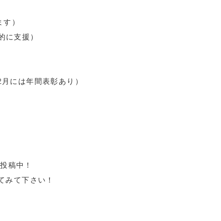
ます）
的に支援）
2月には年間表彰あり）
を投稿中！
てみて下さい！