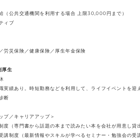
給（公共交通機関を利用する場合 上限30,000円まで）
ティブ
／労災保険／健康保険／厚生年金保険
利厚生
休
職実績あり。時短勤務などを利用して、ライフイベントを迎
診断
ップ／キャリアアップ＞
制度（専門書から話題の本まで読みたい本を会社が用意し貸
受講制度（最新情報やスキルが学べるセミナー・勉強会の受