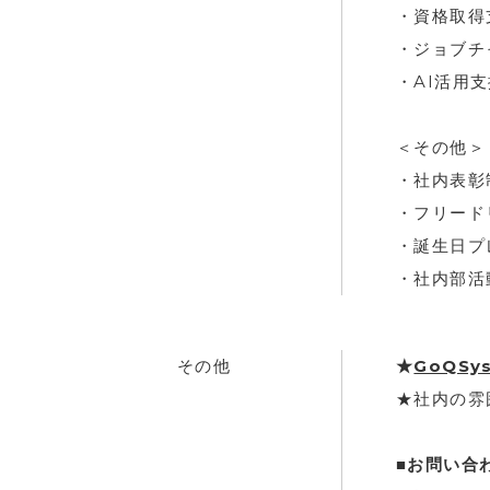
・資格取得
・ジョブチ
・AI活用
＜その他＞
・社内表彰
・フリード
・誕生日プ
・社内部活
その他
★
GoQSy
★社内の雰
■お問い合