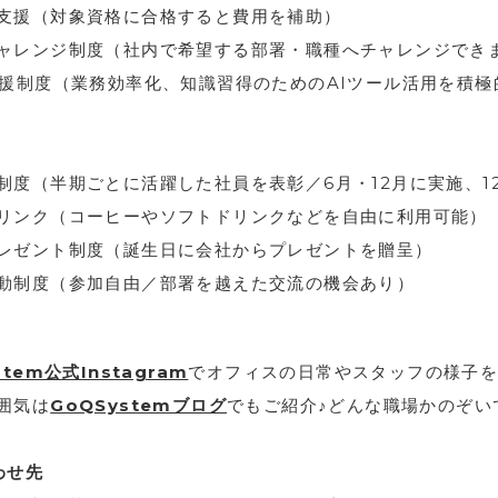
支援（対象資格に合格すると費用を補助）
ャレンジ制度（社内で希望する部署・職種へチャレンジでき
支援制度（業務効率化、知識習得のためのAIツール活用を積極
制度（半期ごとに活躍した社員を表彰／6月・12月に実施、1
リンク（コーヒーやソフトドリンクなどを自由に利用可能）
レゼント制度（誕生日に会社からプレゼントを贈呈）
動制度（参加自由／部署を越えた交流の機会あり）
stem公式Instagram
でオフィスの日常やスタッフの様子
囲気は
GoQSystemブログ
でもご紹介♪どんな職場かのぞい
わせ先