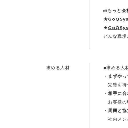
もっと会
📸
★
GoQSy
★
GoQSy
どんな職場
求める人材
■求める人
・まずやっ
完璧を待つ
・相手に合
お客様の理
・周囲と
社内メンバ