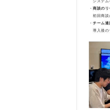
システムを
・
商談のリ
初回商談か
・
チーム連
導入後のサ